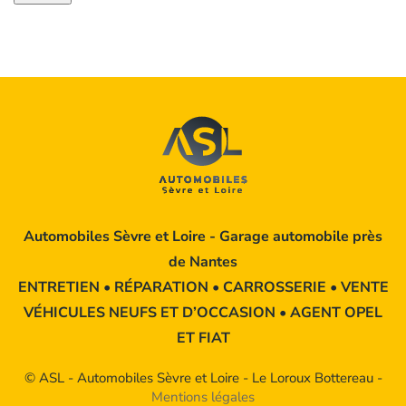
vous
acceptez
de
nous
communiquer
les
données
qu’il
contient,
Automobiles Sèvre et Loire -
Garage automobile près
protégées
de Nantes
par
ENTRETIEN • RÉPARATION • CARROSSERIE • VENTE
notre
VÉHICULES NEUFS ET D’OCCASION • AGENT OPEL
charte
ET FIAT
de
confidentialité
© ASL - Automobiles Sèvre et Loire - Le Loroux Bottereau -
et
Mentions légales